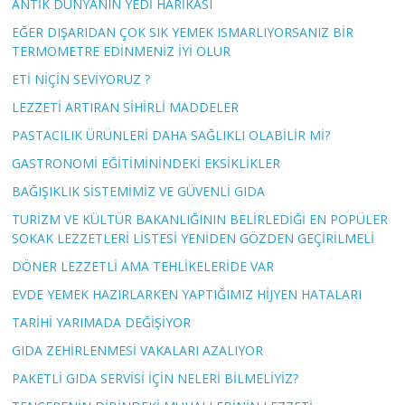
ANTİK DÜNYANIN YEDİ HARİKASI
EĞER DIŞARIDAN ÇOK SIK YEMEK ISMARLIYORSANIZ BİR
TERMOMETRE EDİNMENİZ İYİ OLUR
ETİ NİÇİN SEVİYORUZ ?
LEZZETİ ARTIRAN SİHİRLİ MADDELER
PASTACILIK ÜRÜNLERİ DAHA SAĞLIKLI OLABİLİR Mİ?
GASTRONOMİ EĞİTİMİNİNDEKİ EKSİKLİKLER
BAĞIŞIKLIK SİSTEMİMİZ VE GÜVENLİ GIDA
TURİZM VE KÜLTÜR BAKANLIĞININ BELİRLEDİĞİ EN POPÜLER
SOKAK LEZZETLERİ LİSTESİ YENİDEN GÖZDEN GEÇİRİLMELİ
DÖNER LEZZETLİ AMA TEHLİKELERİDE VAR
EVDE YEMEK HAZIRLARKEN YAPTIĞIMIZ HİJYEN HATALARI
TARİHİ YARIMADA DEĞİŞİYOR
GIDA ZEHİRLENMESİ VAKALARI AZALIYOR
PAKETLİ GIDA SERVİSİ İÇİN NELERİ BİLMELİYİZ?