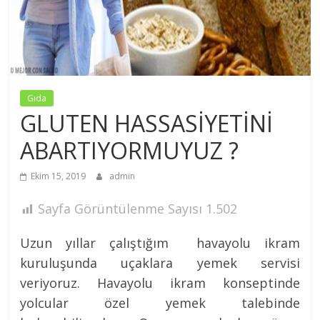
Nezih
MÜFTÜGİL
Gıda
GLUTEN HASSASİYETİNİ
ABARTIYORMUYUZ ?
Ekim 15, 2019
admin
Sayfa Görüntülenme Sayısı
1.502
Uzun yıllar çalıştığım havayolu ikram
kuruluşunda uçaklara yemek servisi
veriyoruz. Havayolu ikram konseptinde
yolcular özel yemek talebinde