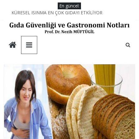
Skip
En güncel:
to
KÜRESEL ISINMA EN ÇOK GIDAYI ETKİLİYOR
AŞÇILARIN MUTFAKTAKİ SİHİRLİ DEĞNEĞİ; PROTEİNLER
content
YEMEĞİN KİMYASI
AŞÇILARIN MUTFAKTAKİ SAVAŞI
Gıda
DUBAİ ÇİKOLATASININ DÜŞÜNDÜRDÜKLERİ
Güvenliği
ve
Gastronomi
Notları
Prof.
Dr.