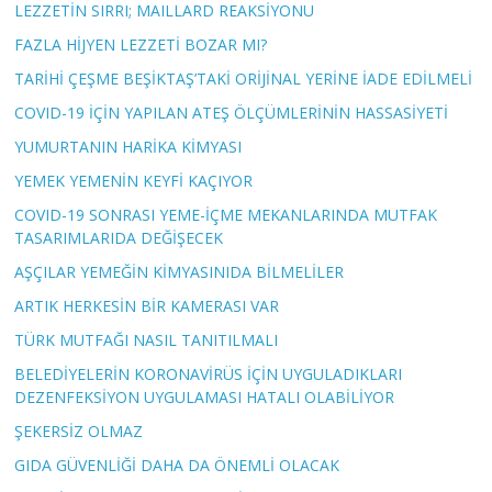
LEZZETİN SIRRI; MAILLARD REAKSİYONU
FAZLA HİJYEN LEZZETİ BOZAR MI?
TARİHİ ÇEŞME BEŞİKTAŞ’TAKİ ORİJİNAL YERİNE İADE EDİLMELİ
COVID-19 İÇİN YAPILAN ATEŞ ÖLÇÜMLERİNİN HASSASİYETİ
YUMURTANIN HARİKA KİMYASI
YEMEK YEMENİN KEYFİ KAÇIYOR
COVID-19 SONRASI YEME-İÇME MEKANLARINDA MUTFAK
TASARIMLARIDA DEĞİŞECEK
AŞÇILAR YEMEĞİN KİMYASINIDA BİLMELİLER
ARTIK HERKESİN BİR KAMERASI VAR
TÜRK MUTFAĞI NASIL TANITILMALI
BELEDİYELERİN KORONAVİRÜS İÇİN UYGULADIKLARI
DEZENFEKSİYON UYGULAMASI HATALI OLABİLİYOR
ŞEKERSİZ OLMAZ
GIDA GÜVENLİĞİ DAHA DA ÖNEMLİ OLACAK