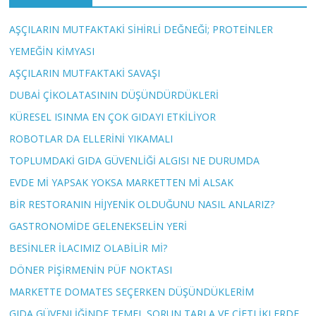
AŞÇILARIN MUTFAKTAKİ SİHİRLİ DEĞNEĞİ; PROTEİNLER
YEMEĞİN KİMYASI
AŞÇILARIN MUTFAKTAKİ SAVAŞI
DUBAİ ÇİKOLATASININ DÜŞÜNDÜRDÜKLERİ
KÜRESEL ISINMA EN ÇOK GIDAYI ETKİLİYOR
ROBOTLAR DA ELLERİNİ YIKAMALI
TOPLUMDAKİ GIDA GÜVENLİĞİ ALGISI NE DURUMDA
EVDE Mİ YAPSAK YOKSA MARKETTEN Mİ ALSAK
BİR RESTORANIN HİJYENİK OLDUĞUNU NASIL ANLARIZ?
GASTRONOMİDE GELENEKSELİN YERİ
BESİNLER İLACIMIZ OLABİLİR Mİ?
DÖNER PİŞİRMENİN PÜF NOKTASI
MARKETTE DOMATES SEÇERKEN DÜŞÜNDÜKLERİM
GIDA GÜVENLİĞİNDE TEMEL SORUN TARLA VE ÇİFTLİKLERDE