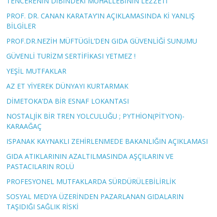
TENCERENİN DİBİNDEKİ MUHALLEBİNİN LEZZETİ
PROF. DR. CANAN KARATAY’IN AÇIKLAMASINDA Kİ YANLIŞ
BİLGİLER
PROF.DR.NEZİH MÜFTÜGİL’DEN GIDA GÜVENLİĞİ SUNUMU
GÜVENLİ TURİZM SERTİFİKASI YETMEZ !
YEŞİL MUTFAKLAR
AZ ET YİYEREK DÜNYAYI KURTARMAK
DİMETOKA’DA BİR ESNAF LOKANTASI
NOSTALJİK BİR TREN YOLCULUĞU ; PYTHİON(PİTYON)-
KARAAĞAÇ
ISPANAK KAYNAKLI ZEHİRLENMEDE BAKANLIĞIN AÇIKLAMASI
GIDA ATIKLARININ AZALTILMASINDA AŞÇILARIN VE
PASTACILARIN ROLÜ
PROFESYONEL MUTFAKLARDA SÜRDÜRÜLEBİLİRLİK
SOSYAL MEDYA ÜZERİNDEN PAZARLANAN GIDALARIN
TAŞIDIĞI SAĞLIK RİSKİ