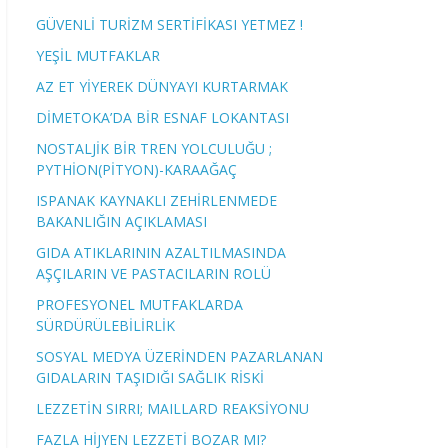
GÜVENLİ TURİZM SERTİFİKASI YETMEZ !
YEŞİL MUTFAKLAR
AZ ET YİYEREK DÜNYAYI KURTARMAK
DİMETOKA’DA BİR ESNAF LOKANTASI
NOSTALJİK BİR TREN YOLCULUĞU ;
PYTHİON(PİTYON)-KARAAĞAÇ
ISPANAK KAYNAKLI ZEHİRLENMEDE
BAKANLIĞIN AÇIKLAMASI
GIDA ATIKLARININ AZALTILMASINDA
AŞÇILARIN VE PASTACILARIN ROLÜ
PROFESYONEL MUTFAKLARDA
SÜRDÜRÜLEBİLİRLİK
SOSYAL MEDYA ÜZERİNDEN PAZARLANAN
GIDALARIN TAŞIDIĞI SAĞLIK RİSKİ
LEZZETİN SIRRI; MAILLARD REAKSİYONU
FAZLA HİJYEN LEZZETİ BOZAR MI?