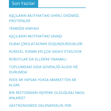
Son Yazılar
AŞÇILARIN MUTFAKTAKİ SİHİRLİ DEĞNEĞİ;
PROTEİNLER
YEMEĞİN KİMYASI
AŞÇILARIN MUTFAKTAKİ SAVAŞI
DUBAİ ÇİKOLATASININ DÜŞÜNDÜRDÜKLERİ
KÜRESEL ISINMA EN ÇOK GIDAYI ETKİLİYOR
ROBOTLAR DA ELLERİNİ YIKAMALI
TOPLUMDAKİ GIDA GÜVENLİĞİ ALGISI NE
DURUMDA
EVDE Mİ YAPSAK YOKSA MARKETTEN Mİ
ALSAK
BİR RESTORANIN HİJYENİK OLDUĞUNU NASIL
ANLARIZ?
GASTRONOMİDE GELENEKSELİN YERİ