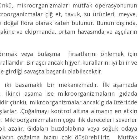
 Çünkü, mikroorganizmaları mutfak operasyonunun
organizmalar çiğ et, tavuk, su ürünleri, meyve,
e doğal flora olarak zaten bulunur. Bunun dışında,
kine ve ekipmanda, ortam havasında ve aşçıların
ndırmak veya bulaşma fırsatlarını önlemek için
llarıdır. Bir aşcı ancak hijyen kurallarını iyi bilir ve
girdiği savaşta başarılı olabilecektir.
ı iki basamaklı bir mekanizmadır. İlk aşamada
r. İkinci aşama ise mikroorganizmaların gıdada
dir çünkü, mikroorganizmalar ancak gıda üzerinde
larlar. .Çoğalmayı kontrol altına almanın en etkin
. Mikroorganizmaların çoğu ılık dereceleri severler
k azalır. Gıdaları buzdolabına veya soğuk odaya
rın çoğalma hızını çok düşürebiliriz. Mutfak