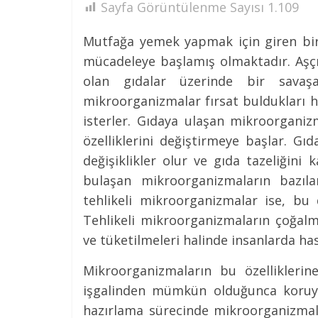
Sayfa Görüntülenme Sayısı
1.109
Mutfağa yemek yapmak için giren bir
mücadeleye başlamış olmaktadır. Aşçıl
olan gıdalar üzerinde bir savaş
mikroorganizmalar fırsat buldukları 
isterler. Gıdaya ulaşan mikroorganiz
özelliklerini değiştirmeye başlar. 
değişiklikler olur ve gıda tazeliğin
bulaşan mikroorganizmaların bazıla
tehlikeli mikroorganizmalar ise, b
Tehlikeli mikroorganizmaların çoğalma
ve tüketilmeleri halinde insanlarda has
Mikroorganizmaların bu özelliklerin
işgalinden mümkün olduğunca koruya
hazırlama sürecinde mikroorganizmala