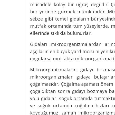
mücadele kolay bir uğraş değildir.
her yerinde görmek mümkündür. Mikro
sebze gibi temel gıdaların bünyesind
mutfak ortamında tüm yüzeylerde, ma
ellerinde sıklıkla bulunurlar.
Gıdaları mikroorganizmalardan arı
aşçıların en büyük yardımcısı hijyen kura
uygularsa mutfakta mikroorganizma ile 
Mikroorganizmaların gıdayı bozmas
mikroorganizmalar gıdaya bulaşırla
çoğalmasıdır. Çoğalma aşaması önemli
çoğaldıktan sonra gıdayı bozmaya baş
yolu gıdaları soğuk ortamda tutmaktır
ve soğuk ortamda çoğalma hızları ço
koyduğumuz zaman mikroorganizmala