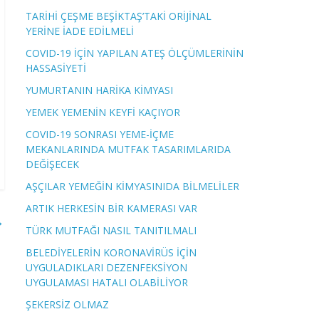
TARİHİ ÇEŞME BEŞİKTAŞ’TAKİ ORİJİNAL
YERİNE İADE EDİLMELİ
COVID-19 İÇİN YAPILAN ATEŞ ÖLÇÜMLERİNİN
HASSASİYETİ
YUMURTANIN HARİKA KİMYASI
YEMEK YEMENİN KEYFİ KAÇIYOR
COVID-19 SONRASI YEME-İÇME
MEKANLARINDA MUTFAK TASARIMLARIDA
DEĞİŞECEK
AŞÇILAR YEMEĞİN KİMYASINIDA BİLMELİLER
ARTIK HERKESİN BİR KAMERASI VAR
→
TÜRK MUTFAĞI NASIL TANITILMALI
BELEDİYELERİN KORONAVİRÜS İÇİN
UYGULADIKLARI DEZENFEKSİYON
UYGULAMASI HATALI OLABİLİYOR
ŞEKERSİZ OLMAZ