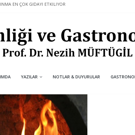
SINMA EN ÇOK GIDAYI ETKİLİYOR
 MUTFAKTAKİ SİHİRLİ DEĞNEĞİ; PROTEİNLER
İMYASI
 MUTFAKTAKİ SAVAŞI
KOLATASININ DÜŞÜNDÜRDÜKLERİ
IMDA
YAZILAR
NOTLAR & DUYURULAR
GASTRONOM