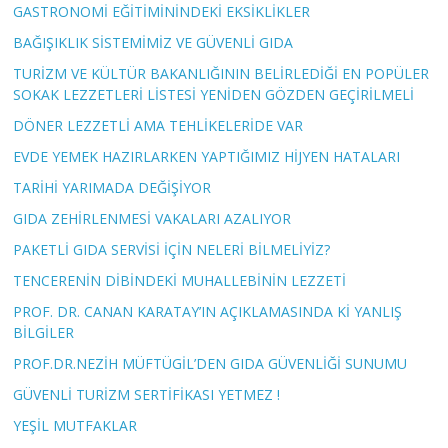
GASTRONOMİ EĞİTİMİNİNDEKİ EKSİKLİKLER
BAĞIŞIKLIK SİSTEMİMİZ VE GÜVENLİ GIDA
TURİZM VE KÜLTÜR BAKANLIĞININ BELİRLEDİĞİ EN POPÜLER
SOKAK LEZZETLERİ LİSTESİ YENİDEN GÖZDEN GEÇİRİLMELİ
DÖNER LEZZETLİ AMA TEHLİKELERİDE VAR
EVDE YEMEK HAZIRLARKEN YAPTIĞIMIZ HİJYEN HATALARI
TARİHİ YARIMADA DEĞİŞİYOR
GIDA ZEHİRLENMESİ VAKALARI AZALIYOR
PAKETLİ GIDA SERVİSİ İÇİN NELERİ BİLMELİYİZ?
TENCERENİN DİBİNDEKİ MUHALLEBİNİN LEZZETİ
PROF. DR. CANAN KARATAY’IN AÇIKLAMASINDA Kİ YANLIŞ
BİLGİLER
PROF.DR.NEZİH MÜFTÜGİL’DEN GIDA GÜVENLİĞİ SUNUMU
GÜVENLİ TURİZM SERTİFİKASI YETMEZ !
YEŞİL MUTFAKLAR