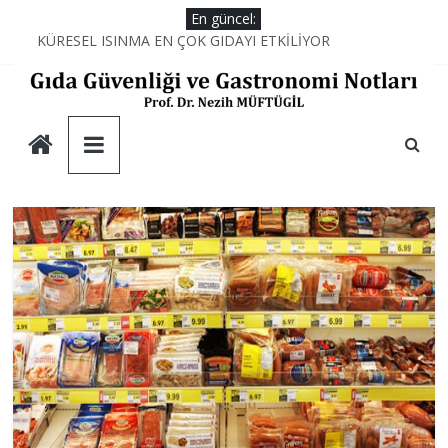
Skip
En güncel:
to
KÜRESEL ISINMA EN ÇOK GIDAYI ETKİLİYOR
AŞÇILARIN MUTFAKTAKİ SİHİRLİ DEĞNEĞİ; PROTEİNLER
content
YEMEĞİN KİMYASI
AŞÇILARIN MUTFAKTAKİ SAVAŞI
Gıda
DUBAİ ÇİKOLATASININ DÜŞÜNDÜRDÜKLERİ
Güvenliği
ve
Gastronomi
Notları
Prof.
Dr.