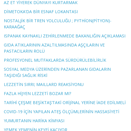
AZ ET YİYEREK DÜNYAYI KURTARMAK
DİMETOKA’DA BİR ESNAF LOKANTASI
NOSTALJİK BİR TREN YOLCULUĞU ; PYTHİON(PİTYON)-
KARAAĞAÇ
ISPANAK KAYNAKLI ZEHİRLENMEDE BAKANLIĞIN AÇIKLAMASI
GIDA ATIKLARININ AZALTILMASINDA AŞÇILARIN VE
PASTACILARIN ROLÜ
PROFESYONEL MUTFAKLARDA SÜRDÜRÜLEBİLİRLİK
SOSYAL MEDYA ÜZERİNDEN PAZARLANAN GIDALARIN
TAŞIDIĞI SAĞLIK RİSKİ
LEZZETİN SIRRI; MAILLARD REAKSİYONU
FAZLA HİJYEN LEZZETİ BOZAR MI?
TARİHİ ÇEŞME BEŞİKTAŞ’TAKİ ORİJİNAL YERİNE İADE EDİLMELİ
COVID-19 İÇİN YAPILAN ATEŞ ÖLÇÜMLERİNİN HASSASİYETİ
YUMURTANIN HARİKA KİMYASI
YEMEK YEMENİN KEYFİ KAÇIYOR