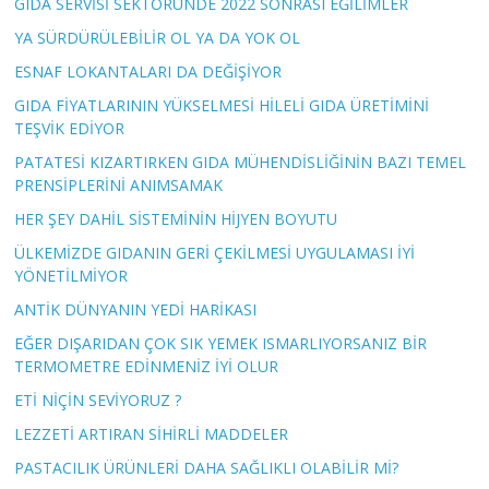
GIDA SERVİSİ SEKTÖRÜNDE 2022 SONRASI EĞİLİMLER
YA SÜRDÜRÜLEBİLİR OL YA DA YOK OL
ESNAF LOKANTALARI DA DEĞİŞİYOR
GIDA FİYATLARININ YÜKSELMESİ HİLELİ GIDA ÜRETİMİNİ
TEŞVİK EDİYOR
PATATESİ KIZARTIRKEN GIDA MÜHENDİSLİĞİNİN BAZI TEMEL
PRENSİPLERİNİ ANIMSAMAK
HER ŞEY DAHİL SİSTEMİNİN HİJYEN BOYUTU
ÜLKEMİZDE GIDANIN GERİ ÇEKİLMESİ UYGULAMASI İYİ
YÖNETİLMİYOR
ANTİK DÜNYANIN YEDİ HARİKASI
EĞER DIŞARIDAN ÇOK SIK YEMEK ISMARLIYORSANIZ BİR
TERMOMETRE EDİNMENİZ İYİ OLUR
ETİ NİÇİN SEVİYORUZ ?
LEZZETİ ARTIRAN SİHİRLİ MADDELER
PASTACILIK ÜRÜNLERİ DAHA SAĞLIKLI OLABİLİR Mİ?