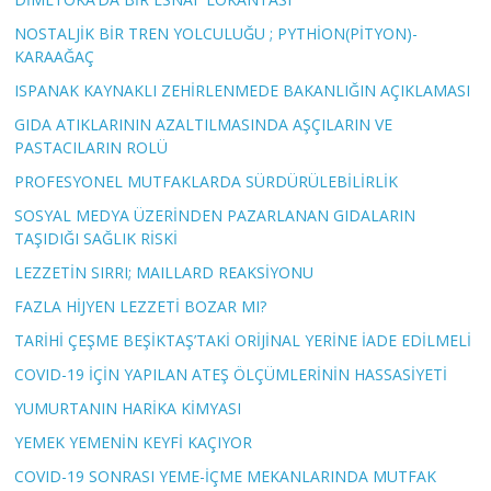
NOSTALJİK BİR TREN YOLCULUĞU ; PYTHİON(PİTYON)-
KARAAĞAÇ
ISPANAK KAYNAKLI ZEHİRLENMEDE BAKANLIĞIN AÇIKLAMASI
GIDA ATIKLARININ AZALTILMASINDA AŞÇILARIN VE
PASTACILARIN ROLÜ
PROFESYONEL MUTFAKLARDA SÜRDÜRÜLEBİLİRLİK
SOSYAL MEDYA ÜZERİNDEN PAZARLANAN GIDALARIN
TAŞIDIĞI SAĞLIK RİSKİ
LEZZETİN SIRRI; MAILLARD REAKSİYONU
FAZLA HİJYEN LEZZETİ BOZAR MI?
TARİHİ ÇEŞME BEŞİKTAŞ’TAKİ ORİJİNAL YERİNE İADE EDİLMELİ
COVID-19 İÇİN YAPILAN ATEŞ ÖLÇÜMLERİNİN HASSASİYETİ
YUMURTANIN HARİKA KİMYASI
YEMEK YEMENİN KEYFİ KAÇIYOR
COVID-19 SONRASI YEME-İÇME MEKANLARINDA MUTFAK