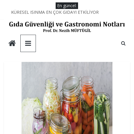
Skip
En güncel:
to
KÜRESEL ISINMA EN ÇOK GIDAYI ETKİLİYOR
AŞÇILARIN MUTFAKTAKİ SİHİRLİ DEĞNEĞİ; PROTEİNLER
content
YEMEĞİN KİMYASI
AŞÇILARIN MUTFAKTAKİ SAVAŞI
Gıda
DUBAİ ÇİKOLATASININ DÜŞÜNDÜRDÜKLERİ
Güvenliği
ve
Gastronomi
Notları
Prof.
Dr.