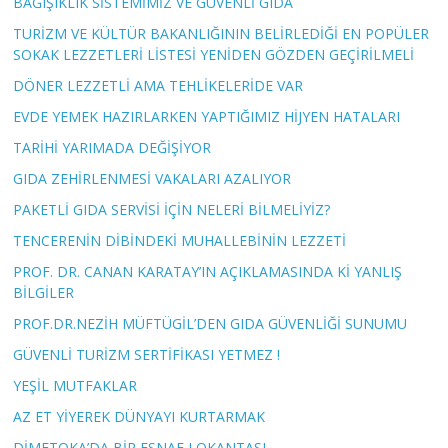
BAĞIŞIKLIK SİSTEMİMİZ VE GÜVENLİ GIDA
TURİZM VE KÜLTÜR BAKANLIĞININ BELİRLEDİĞİ EN POPÜLER
SOKAK LEZZETLERİ LİSTESİ YENİDEN GÖZDEN GEÇİRİLMELİ
DÖNER LEZZETLİ AMA TEHLİKELERİDE VAR
EVDE YEMEK HAZIRLARKEN YAPTIĞIMIZ HİJYEN HATALARI
TARİHİ YARIMADA DEĞİŞİYOR
GIDA ZEHİRLENMESİ VAKALARI AZALIYOR
PAKETLİ GIDA SERVİSİ İÇİN NELERİ BİLMELİYİZ?
TENCERENİN DİBİNDEKİ MUHALLEBİNİN LEZZETİ
PROF. DR. CANAN KARATAY’IN AÇIKLAMASINDA Kİ YANLIŞ
BİLGİLER
PROF.DR.NEZİH MÜFTÜGİL’DEN GIDA GÜVENLİĞİ SUNUMU
GÜVENLİ TURİZM SERTİFİKASI YETMEZ !
YEŞİL MUTFAKLAR
AZ ET YİYEREK DÜNYAYI KURTARMAK
DİMETOKA’DA BİR ESNAF LOKANTASI