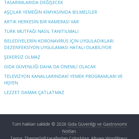
TASARIMLARIDA DEĞİŞECEK
AŞÇILAR YEMEĞİN KİMYASINIDA BİLMELİLER
ARTIK HERKESİN BİR KAMERASI VAR
TÜRK MUTFAĞI NASIL TANITILMALI
BELEDİYELERİN KORONAVİRÜS İÇİN UYGULADIKLARI
DEZENFEKSİYON UYGULAMASI HATALI OLABİLİYOR
ŞEKERSİZ OLMAZ
GIDA GÜVENLİĞİ DAHA DA ÖNEMLİ OLACAK
TELEVİZYON KANALLARINDAKİ YEMEK PROGRAMLARI VE
HİJYEN
LEZZET DAMAK ÇATLATMAZ
Tüm hakları saklıdır © 2026
Gıda Güvenliği ve Gastronomi
Notları
.
Tema: ThemeGrill tarafından
ColorMag
. Altyapı
WordPress
.