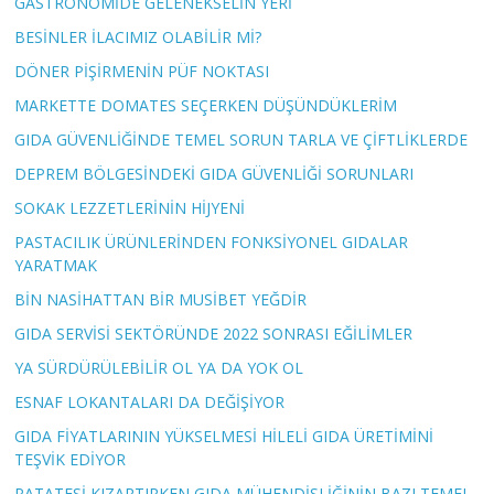
GASTRONOMİDE GELENEKSELİN YERİ
BESİNLER İLACIMIZ OLABİLİR Mİ?
DÖNER PİŞİRMENİN PÜF NOKTASI
MARKETTE DOMATES SEÇERKEN DÜŞÜNDÜKLERİM
GIDA GÜVENLİĞİNDE TEMEL SORUN TARLA VE ÇİFTLİKLERDE
DEPREM BÖLGESİNDEKİ GIDA GÜVENLİĞİ SORUNLARI
SOKAK LEZZETLERİNİN HİJYENİ
PASTACILIK ÜRÜNLERİNDEN FONKSİYONEL GIDALAR
YARATMAK
BİN NASİHATTAN BİR MUSİBET YEĞDİR
GIDA SERVİSİ SEKTÖRÜNDE 2022 SONRASI EĞİLİMLER
YA SÜRDÜRÜLEBİLİR OL YA DA YOK OL
ESNAF LOKANTALARI DA DEĞİŞİYOR
GIDA FİYATLARININ YÜKSELMESİ HİLELİ GIDA ÜRETİMİNİ
TEŞVİK EDİYOR
PATATESİ KIZARTIRKEN GIDA MÜHENDİSLİĞİNİN BAZI TEMEL