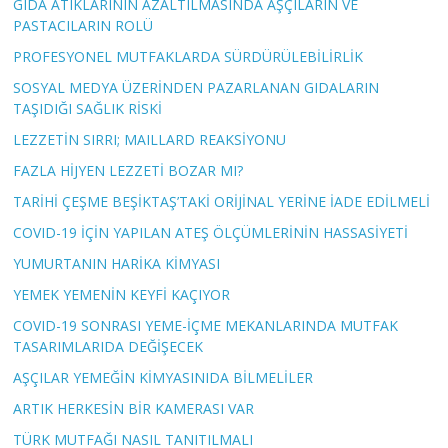
GIDA ATIKLARININ AZALTILMASINDA AŞÇILARIN VE
PASTACILARIN ROLÜ
PROFESYONEL MUTFAKLARDA SÜRDÜRÜLEBİLİRLİK
SOSYAL MEDYA ÜZERİNDEN PAZARLANAN GIDALARIN
TAŞIDIĞI SAĞLIK RİSKİ
LEZZETİN SIRRI; MAILLARD REAKSİYONU
FAZLA HİJYEN LEZZETİ BOZAR MI?
TARİHİ ÇEŞME BEŞİKTAŞ’TAKİ ORİJİNAL YERİNE İADE EDİLMELİ
COVID-19 İÇİN YAPILAN ATEŞ ÖLÇÜMLERİNİN HASSASİYETİ
YUMURTANIN HARİKA KİMYASI
YEMEK YEMENİN KEYFİ KAÇIYOR
COVID-19 SONRASI YEME-İÇME MEKANLARINDA MUTFAK
TASARIMLARIDA DEĞİŞECEK
AŞÇILAR YEMEĞİN KİMYASINIDA BİLMELİLER
ARTIK HERKESİN BİR KAMERASI VAR
TÜRK MUTFAĞI NASIL TANITILMALI