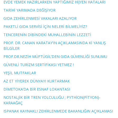
EVDE YEMEK HAZIRLARKEN YAPTIĞIMIZ HİJYEN HATALARI
TARİHİ YARIMADA DEĞİŞİYOR
GIDA ZEHİRLENMESİ VAKALARI AZALIYOR
PAKETLİ GIDA SERVİSİ İÇİN NELERİ BİLMELİYİZ?
TENCERENİN DİBİNDEKİ MUHALLEBİNİN LEZZETİ
PROF. DR. CANAN KARATAY’IN AÇIKLAMASINDA Kİ YANLIŞ
BİLGİLER
PROF.DR.NEZİH MÜFTÜGİL’DEN GIDA GÜVENLİĞİ SUNUMU
GÜVENLİ TURİZM SERTİFİKASI YETMEZ !
YEŞİL MUTFAKLAR
AZ ET YİYEREK DÜNYAYI KURTARMAK
DİMETOKA’DA BİR ESNAF LOKANTASI
NOSTALJİK BİR TREN YOLCULUĞU ; PYTHİON(PİTYON)-
KARAAĞAÇ
ISPANAK KAYNAKLI ZEHİRLENMEDE BAKANLIĞIN AÇIKLAMASI