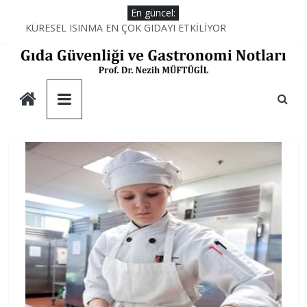
Skip
En güncel:
to
KÜRESEL ISINMA EN ÇOK GIDAYI ETKİLİYOR
AŞÇILARIN MUTFAKTAKİ SİHİRLİ DEĞNEĞİ; PROTEİNLER
content
YEMEĞİN KİMYASI
AŞÇILARIN MUTFAKTAKİ SAVAŞI
Gıda
DUBAİ ÇİKOLATASININ DÜŞÜNDÜRDÜKLERİ
Güvenliği
ve
Gastronomi
Notları
Prof.
Dr.