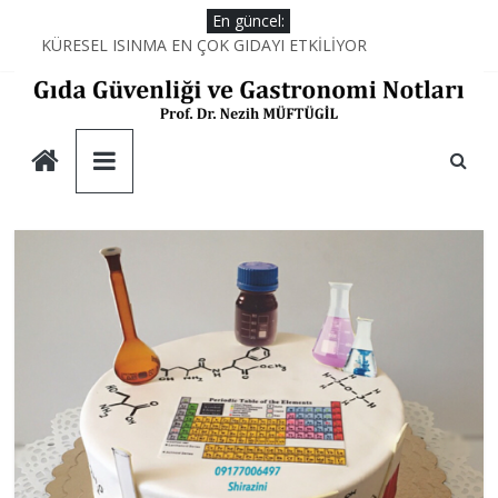
Skip
En güncel:
to
KÜRESEL ISINMA EN ÇOK GIDAYI ETKİLİYOR
AŞÇILARIN MUTFAKTAKİ SİHİRLİ DEĞNEĞİ; PROTEİNLER
content
YEMEĞİN KİMYASI
AŞÇILARIN MUTFAKTAKİ SAVAŞI
Gıda
DUBAİ ÇİKOLATASININ DÜŞÜNDÜRDÜKLERİ
Güvenliği
ve
Gastronomi
Notları
Prof.
Dr.