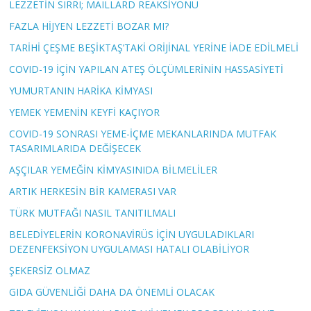
LEZZETİN SIRRI; MAILLARD REAKSİYONU
FAZLA HİJYEN LEZZETİ BOZAR MI?
TARİHİ ÇEŞME BEŞİKTAŞ’TAKİ ORİJİNAL YERİNE İADE EDİLMELİ
COVID-19 İÇİN YAPILAN ATEŞ ÖLÇÜMLERİNİN HASSASİYETİ
YUMURTANIN HARİKA KİMYASI
YEMEK YEMENİN KEYFİ KAÇIYOR
COVID-19 SONRASI YEME-İÇME MEKANLARINDA MUTFAK
TASARIMLARIDA DEĞİŞECEK
AŞÇILAR YEMEĞİN KİMYASINIDA BİLMELİLER
ARTIK HERKESİN BİR KAMERASI VAR
TÜRK MUTFAĞI NASIL TANITILMALI
BELEDİYELERİN KORONAVİRÜS İÇİN UYGULADIKLARI
DEZENFEKSİYON UYGULAMASI HATALI OLABİLİYOR
ŞEKERSİZ OLMAZ
GIDA GÜVENLİĞİ DAHA DA ÖNEMLİ OLACAK