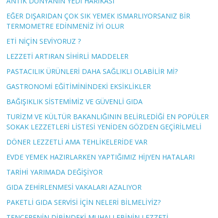
ANTİK DÜNYANIN YEDİ HARİKASI
EĞER DIŞARIDAN ÇOK SIK YEMEK ISMARLIYORSANIZ BİR
TERMOMETRE EDİNMENİZ İYİ OLUR
ETİ NİÇİN SEVİYORUZ ?
LEZZETİ ARTIRAN SİHİRLİ MADDELER
PASTACILIK ÜRÜNLERİ DAHA SAĞLIKLI OLABİLİR Mİ?
GASTRONOMİ EĞİTİMİNİNDEKİ EKSİKLİKLER
BAĞIŞIKLIK SİSTEMİMİZ VE GÜVENLİ GIDA
TURİZM VE KÜLTÜR BAKANLIĞININ BELİRLEDİĞİ EN POPÜLER
SOKAK LEZZETLERİ LİSTESİ YENİDEN GÖZDEN GEÇİRİLMELİ
DÖNER LEZZETLİ AMA TEHLİKELERİDE VAR
EVDE YEMEK HAZIRLARKEN YAPTIĞIMIZ HİJYEN HATALARI
TARİHİ YARIMADA DEĞİŞİYOR
GIDA ZEHİRLENMESİ VAKALARI AZALIYOR
PAKETLİ GIDA SERVİSİ İÇİN NELERİ BİLMELİYİZ?
TENCERENİN DİBİNDEKİ MUHALLEBİNİN LEZZETİ